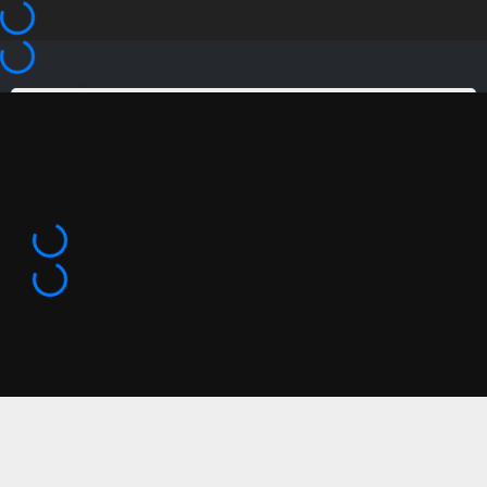
Home
Siren
Siren Data